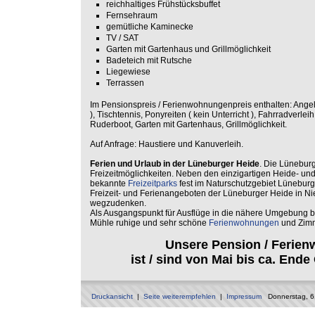
reichhaltiges Frühstücksbuffet
Fernsehraum
gemütliche Kaminecke
TV / SAT
Garten mit Gartenhaus und Grillmöglichkeit
Badeteich mit Rutsche
Liegewiese
Terrassen
Im Pensionspreis / Ferienwohnungenpreis enthalten: Ange
), Tischtennis, Ponyreiten ( kein Unterricht ), Fahrradverle
Ruderboot, Garten mit Gartenhaus, Grillmöglichkeit.
Auf Anfrage: Haustiere und Kanuverleih.
Ferien und Urlaub in der Lüneburger Heide
. Die Lüneburg
Freizeitmöglichkeiten. Neben den einzigartigen Heide- u
bekannte
Freizeitparks
fest im Naturschutzgebiet Lüneburg
Freizeit- und Ferienangeboten der Lüneburger Heide in N
wegzudenken.
Als Ausgangspunkt für Ausflüge in die nähere Umgebung b
Mühle ruhige und sehr schöne
Ferienwohnungen
und Zimm
Unsere Pension / Feri
ist / sind von Mai bis ca. Ende
Druckansicht
|
Seite weiterempfehlen
|
Impressum
Donnerstag, 6.